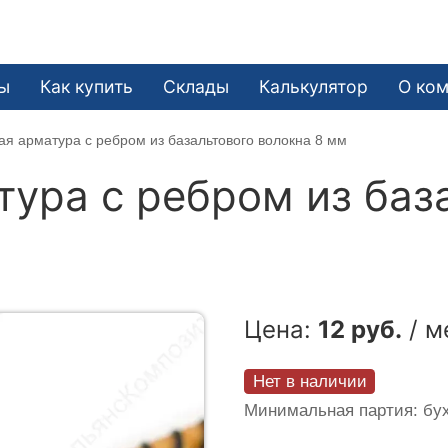
ы
Как купить
Склады
Калькулятор
О ко
я арматура c ребром из базальтового волокна 8 мм
ура c ребром из баз
Цена:
12 руб.
/ м
Нет в наличии
Минимальная партия: бух