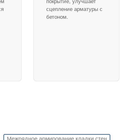
ем
покрытие, улучшает
ся
сцепление арматуры с
бетоном.
Межрядное армирование кладки стен