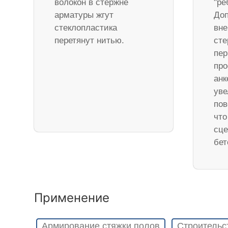
волокон в стержне
"ре
арматуры жгут
Доп
стеклопластика
вне
перетянут нитью.
ст
пер
про
анк
уве
пов
что
сце
бет
Применение
Армирование стяжки полов
Строительс