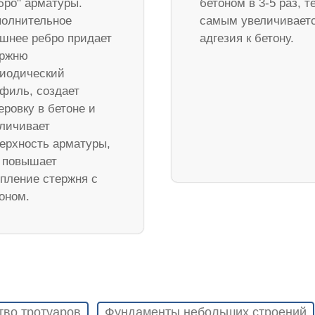
бро" арматуры.
бетоном в 3-5 раз, т
олнительное
самым увеличивает
шнее ребро придает
адгезия к бетону.
ержню
иодический
филь, создает
еровку в бетоне и
личивает
ерхность арматуры,
 повышает
пление стержня с
оном.
тво тротуаров
Фундаменты небольших строений