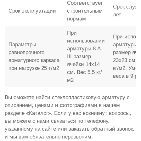
Соответствует
Срок служб
Срок эксплуатации
строительным
лет
нормам
При
При испол
использовании
Параметры
арматуры 
арматуры 8 A-
равнопрочного
размер яче
III размер
арматурного каркаса
23x23 см. 
ячейки 14x14
при нагрузке 25 т/м2
кг/м2. Уме
см. Вес 5,5 кг/
веса в 9 ра
м2
Вы сможете найти стеклопластиковую арматуру с
описанием, ценами и фотографиями в нашем
разделе «Каталог». Если у вас возникнут вопросы,
вы можете с нами связаться по телефону,
указанному на сайте или заказать обратный звонок,
и мы вам обязательно перезвоним.