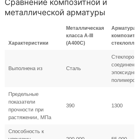
Сравнение композитной и
металлической арматуры
Металлическая
Арматура
класса A-III
композитн
Характеристики
(А400С)
стеклопла
Стеклорови
соединенн
Выполнена из
Сталь
эпоксидны
полимером
Предельные
показатели
390
1300
прочности при
растяжении, МПа
Способность к