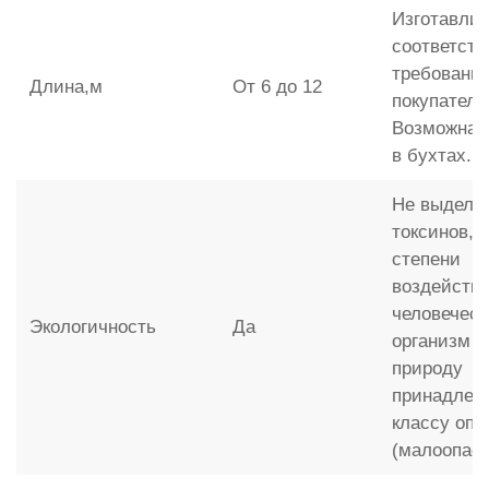
Изготавлив
соответств
требовани
Длина,м
От 6 до 12
покупателя
Возможна 
в бухтах.
Не выделя
токсинов, 
степени
воздействи
человечес
Экологичность
Да
организм и
природу
принадлежи
классу опа
(малоопас