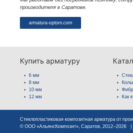
производителя в Саратове.
armatura-optom.com
Купить арматуру
Катал
6 мм
Стек
8 мм
Кол
10 мм
Фибр
12 мм
Как 
Стеклопластиковая композитная арматура от про
© ООО «АльянсКомпозит», Саратов, 2012–2026
|