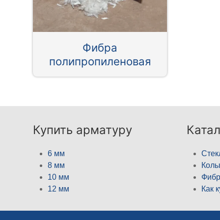
Фибра
полипропиленовая
Купить арматуру
Катал
6 мм
Стек
8 мм
Кол
10 мм
Фибр
12 мм
Как 