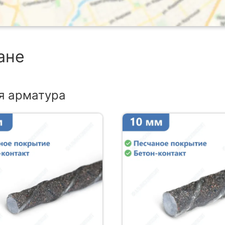
ане
я арматура