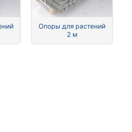
ений
Опоры для растений
2 м