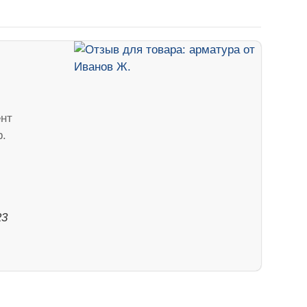
нт
р.
23